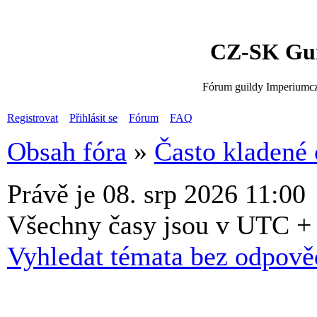
CZ-SK Gui
Fórum guildy Imperiumcz
Registrovat
Přihlásit se
Fórum
FAQ
Obsah fóra
»
Často kladené 
Právě je 08. srp 2026 11:00
Všechny časy jsou v UTC +
Vyhledat témata bez odpově